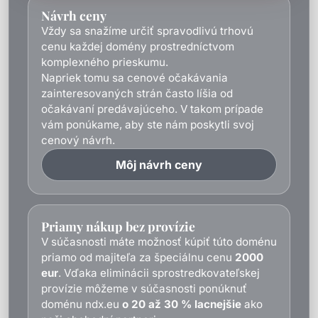
Návrh ceny
Vždy sa snažíme určiť spravodlivú trhovú
cenu každej domény prostredníctvom
komplexného prieskumu.
Napriek tomu sa cenové očakávania
zainteresovaných strán často líšia od
očakávaní predávajúceho. V takom prípade
vám ponúkame, aby ste nám poskytli svoj
cenový návrh.
Môj návrh ceny
Priamy nákup bez provízie
V súčasnosti máte možnosť kúpiť túto doménu
priamo od majiteľa za špeciálnu cenu
2000
eur
. Vďaka eliminácii sprostredkovateľskej
provízie môžeme v súčasnosti ponúknuť
doménu ndx.eu
o 20 až 30 % lacnejšie
ako