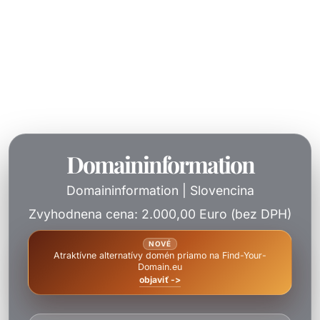
Domaininformation
Domaininformation | Slovencina
Zvyhodnena cena: 2.000,00 Euro (bez DPH)
NOVÉ
Atraktívne alternatívy domén priamo na Find-Your-
Domain.eu
objaviť ->